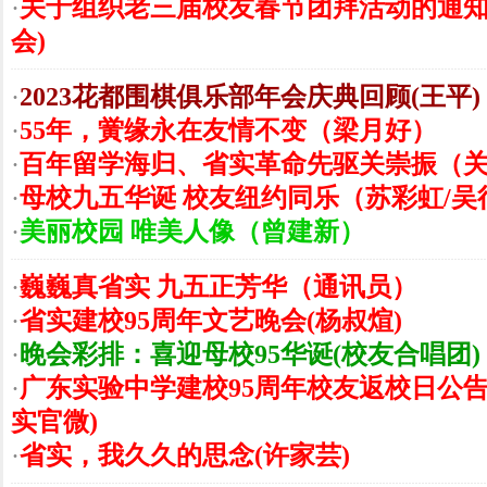
·
关于组织老三届校友春节团拜活动的通知
会)
·
2023花都围棋俱乐部年会庆典回顾(王平)
·
55年，黉缘永在友情不变（梁月好）
·
百年留学海归、省实革命先驱关崇振（
·
母校九五华诞 校友纽约同乐（苏彩虹/吴
·
美丽校园 唯美人像（曾建新）
·
巍巍真省实 九五正芳华（通讯员）
·
省实建校95周年文艺晚会(杨叔煊)
·
晚会彩排：喜迎母校95华诞(校友合唱团)
·
广东实验中学建校95周年校友返校日公告
实官微)
·
省实，我久久的思念(许家芸)