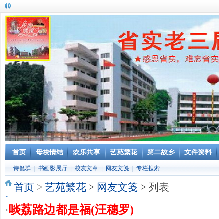
首页
母校情结
欢乐共享
艺苑繁花
第二故乡
文件资料
诗侃群
|
书画影展厅
|
校友文章
|
网友文笺
|
专栏搜索
首页
>
艺苑繁花
>
网友文笺
> 列表
·
啖荔路边都是福(汪穗罗)