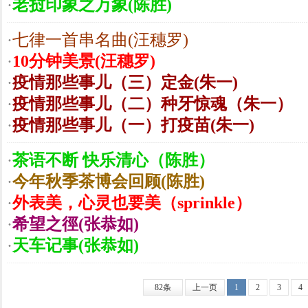
·
老挝印象之万象(陈胜)
·
七律一首串名曲(汪穗罗)
·
10分钟美景(汪穗罗)
·
疫情那些事儿（三）定金(朱一)
·
疫情那些事儿（二）种牙惊魂（朱一）
·
疫情那些事儿（一）打疫苗(朱一)
·
茶语不断 快乐清心（陈胜）
·
今年秋季茶博会回顾(陈胜)
·
外表美，心灵也要美（sprinkle）
·
希望之徑(张恭如)
·
天车记事(张恭如)
82条
上一页
1
2
3
4