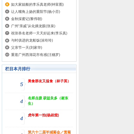
如大家姐般的李乐真老师(钟富图)
让人嘴角上扬的重阳节(杨小芬)
金秋採蜜记(黎伟朝)
广州“亲戚”从化摘龙眼(张泉)
祝张恭名老师一天天好起来(李乐真)
与时俱进的龙船饭(涂玲玲)
父亲节一天(刘家华)
重逛广州西湖花市有感(汪穗罗)
栏目本月排行
美食群友又揾食（林子英）
5
名师点拨 获益良多（谢东
4
生）
虎年第一拍(杨叔煊)
4
第六十二届羊城菊会／赏菊