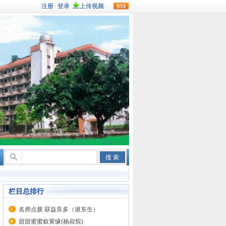
rss
栏目总排行
名师点拨 获益良多（谢东生）
甜甜蜜蜜叙黉缘(杨叔煊)