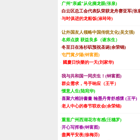
·
广州“亲戚”从化摘龙眼(张泉)
·
白云区总工会代表队荣获龙舟赛亚军(张泉
·
与时俱进的龙船饭(涂玲玲)
·
让外国友人领略中国传统文化(吴文强)
·
名师点拨 获益良多（谢东生）
·
冬至日在洛杉矶预祝圣诞(余荣锦)
·
屯門賞夕陽(钟富图)
·
國慶日快樂的一天(刘家华)
·
我与共和国一同庆生！(钟富图)
·
群众需求，号手响应（王平）
·
惬意人生(陆宛华)
·
喜聚六榕詩書畫 翰墨丹青舒感懷 (王平)
·
老人中心的春节联欢会(余荣锦)
·
重逛广州西湖花市有感(汪穗罗)
·
开心写挥春(钟富图)
·
盡興平安夜(徐梅芬)