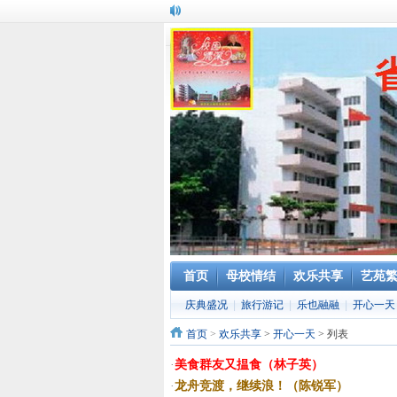
首页
母校情结
欢乐共享
艺苑
庆典盛况
|
旅行游记
|
乐也融融
|
开心一天
首页
>
欢乐共享
>
开心一天
> 列表
·
美食群友又揾食（林子英）
·
龙舟竞渡，继续浪！（陈锐军）