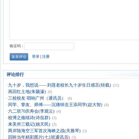
评论排行
·
九十岁，我想说——刘莲老校长九十岁生日感言(转载)
(11)
·
再回红土地(朱颖濠)
(6)
·
三校校友 唱响广州（通讯员）
(6)
·
同学、挚友、师傅——沉痛悼念王添同学(赵大智)
(4)
·
六二班70庆寿会(李观云)
(4)
·
校博之殇续诗(诗侃群)
(3)
·
来美卅三载记(姚天民)
(3)
·
两岸陆海空三军首次海峡之战(关雅琴)
(3)
·
回眸当年精彩图片(七1班通讯员)
(3)