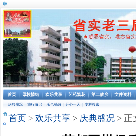
首页
母校情结
欢乐共享
艺苑繁花
第二故乡
文件资料
庆典盛况
|
旅行游记
|
乐也融融
|
开心一天
|
专栏搜索
首页
>
欢乐共享
>
庆典盛况
> 正