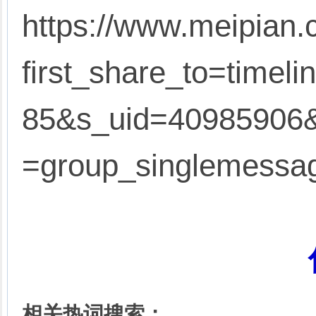
https://www.meipian.
first_share_to=timel
85&s_uid=40985906&
=group_singlemessa
相关热词搜索：