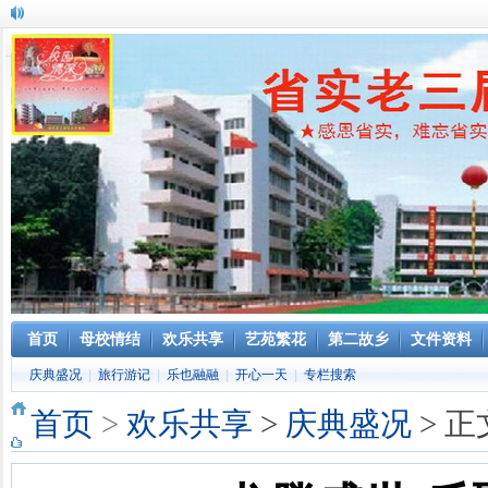
首页
母校情结
欢乐共享
艺苑繁花
第二故乡
文件资料
庆典盛况
|
旅行游记
|
乐也融融
|
开心一天
|
专栏搜索
首页
>
欢乐共享
>
庆典盛况
> 正