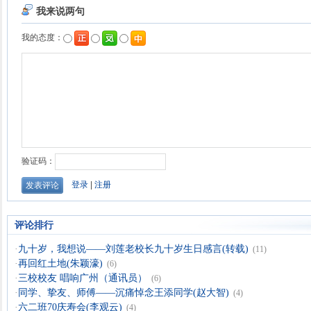
评论排行
·
九十岁，我想说——刘莲老校长九十岁生日感言(转载)
(11)
·
再回红土地(朱颖濠)
(6)
·
三校校友 唱响广州（通讯员）
(6)
·
同学、挚友、师傅——沉痛悼念王添同学(赵大智)
(4)
·
六二班70庆寿会(李观云)
(4)