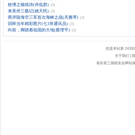
·
校博之殇续诗(诗侃群)
(3)
·
来美卅三载记(姚天民)
(3)
·
两岸陆海空三军首次海峡之战(关雅琴)
(3)
·
回眸当年精彩图片(七1班通讯员)
(3)
·
向前，脚踏着祖国的大地(蔡理平)
(3)
您是本站第
2439
关于我们
|
省实老三届校友会网站编辑