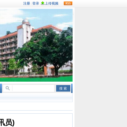
rss
讯员)