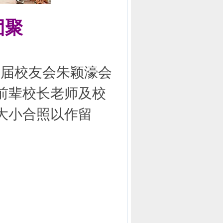
团聚
三届校友会朱颖濠会
前辈校长老师及校
大小合照以作留