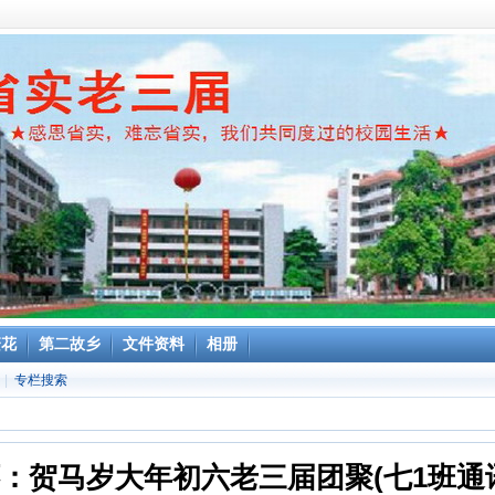
繁花
第二故乡
文件资料
相册
|
专栏搜索
：贺马岁大年初六老三届团聚(七1班通