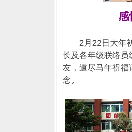
感
2月22日大年初
长及各年级联络员
友，道尽马年祝福
念。