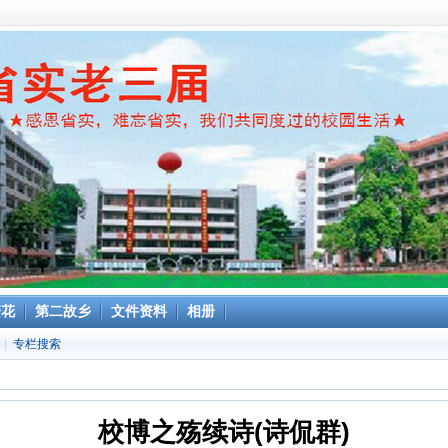
繁花
第二故乡
文件资料
相册
|
专栏搜索
校博之殇续诗(诗侃群)