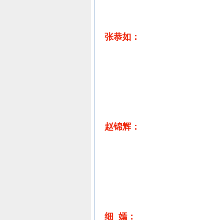
张恭如：
赵锦辉：
细 嫣：