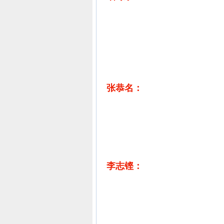
张恭名：
李志铿：