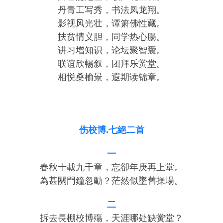
丹青工写秀，书法凤龙翔。
影视风光壮，谭箫佛性藏。
扶贫情义胆，同学热心腸。
讲习增知识，论坛聚智囊。
联谊欣暢叙，团拜乐黉堂。
相悦桑榆景，遐期读锦章。
伤校博.七絕二首
一
春秋十載九千章，忘卻年庚再上堂。
為甚關門鐘忽動？茫然似墜舊操場。
二
拆去長棚校博殤，天涯哪处缺黉堂？