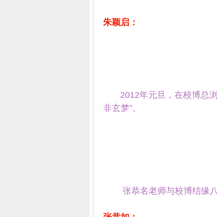
朱颖启：
2012年元旦，在校博总浏
非玄梦”。
张恭名老师与校博结缘八年