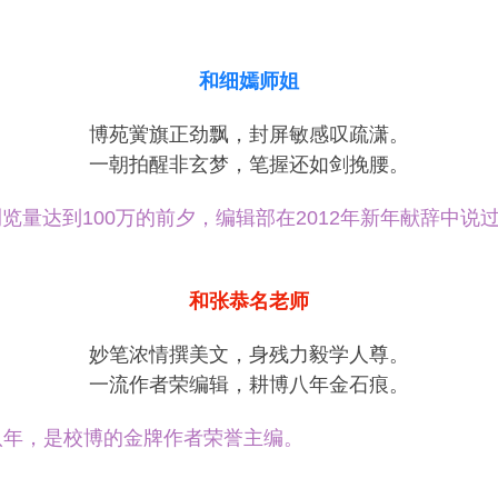
和细嫣师姐
博苑黉旗正劲飘，封屏敏感叹疏潇。
一朝拍醒非玄梦，笔握还如剑挽腰。
览量达到100万的前夕，编辑部在2012年新年献辞中说
和张恭名老师
妙笔浓情撰美文，身残力毅学人尊。
一流作者荣编辑，耕博八年金石痕。
，是校博的金牌作者荣誉主编。