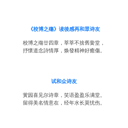
《校博之殤》读後感再和眾诗友
校博之殤廿四章，莘莘不捨舊黌堂，
抒懷道念詩情厚，焕發精神好癒傷。
试和众诗友
黉园喜见尔诗章，笑语盈盈乐满堂。
留得美名情意在，经年水长莫忧伤。