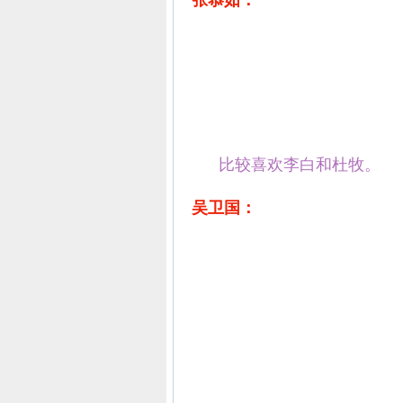
张恭如：
比较喜欢李白和杜牧。
吴卫国：