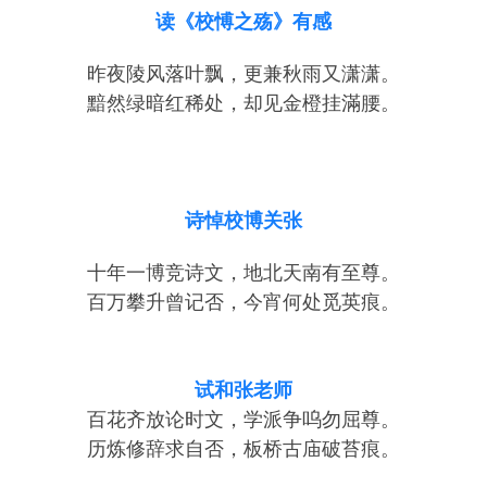
读《校愽之殇》有感
昨夜陵风落叶飘，更兼秋雨又潇潇。
黯然绿暗红稀处，却见金橙挂滿腰。
诗悼校博关张
十年一博竞诗文，地北天南有至尊。
百万攀升曾记否，今宵何处觅英痕。
试和张老师
百花齐放论时文，学派争呜勿屈尊。
历炼修辞求自否，板桥古庙破苔痕。