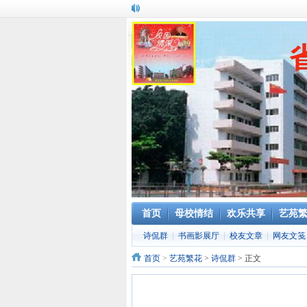
首页
母校情结
欢乐共享
艺苑
诗侃群
|
书画影展厅
|
校友文章
|
网友文笺
首页
>
艺苑繁花
>
诗侃群
> 正文