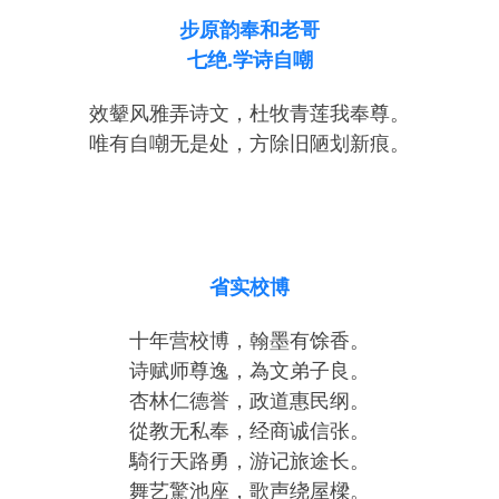
步原韵奉和老哥
七绝.学诗自嘲
效颦风雅弄诗文，杜牧青莲我奉尊。
唯有自嘲无是处，方除旧陋划新痕。
省实校博
十年营校博，翰墨有馀香。
诗赋师尊逸，為文弟子良。
杏林仁德誉，政道惠民纲。
從教无私奉，经商诚信张。
騎行天路勇，游记旅途长。
舞艺驚池座，歌声绕屋樑。