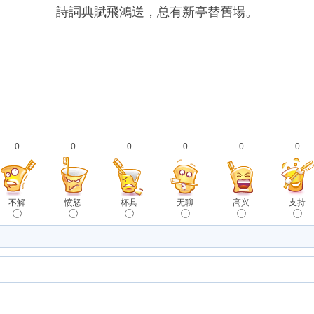
詩詞典賦飛鴻送，总有新亭替舊場。
0
0
0
0
0
0
不解
愤怒
杯具
无聊
高兴
支持