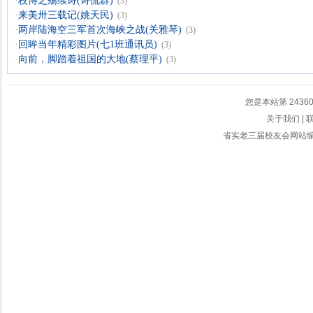
·
校博之殇续诗(诗侃群)
(3)
·
来美卅三载记(姚天民)
(3)
·
两岸陆海空三军首次海峡之战(关雅琴)
(3)
·
回眸当年精彩图片(七1班通讯员)
(3)
·
向前，脚踏着祖国的大地(蔡理平)
(3)
您是本站第
2436
关于我们
|
省实老三届校友会网站编辑