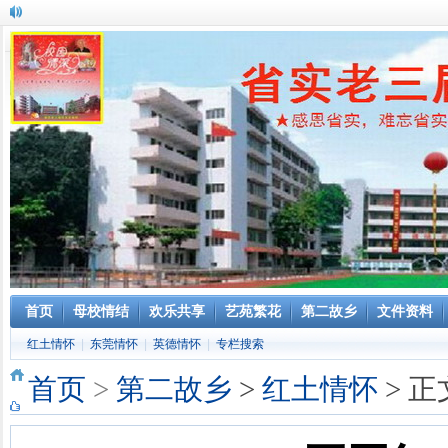
首页
母校情结
欢乐共享
艺苑繁花
第二故乡
文件资料
红土情怀
|
东莞情怀
|
英德情怀
|
专栏搜索
首页
>
第二故乡
>
红土情怀
> 正