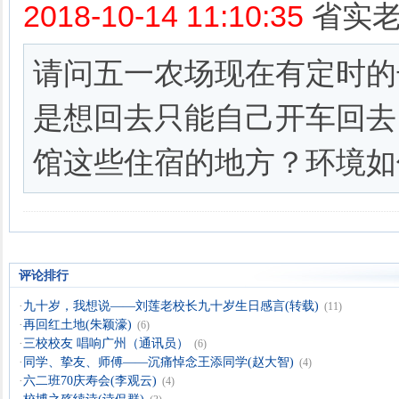
评论排行
·
九十岁，我想说——刘莲老校长九十岁生日感言(转载)
(11)
·
再回红土地(朱颖濠)
(6)
·
三校校友 唱响广州（通讯员）
(6)
·
同学、挚友、师傅——沉痛悼念王添同学(赵大智)
(4)
·
六二班70庆寿会(李观云)
(4)