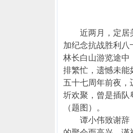
近两月，定居美
加纪念抗战胜利八
林长白山游览途中
排繁忙，遗憾未能如
五十七周年前夜，
圻欢聚，曾是插队
（题图）。
谭小伟致谢辞：
的聚会而高兴。谨