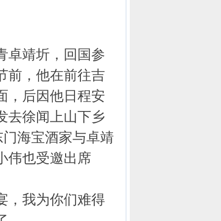
青卓靖圻，回国参
节前，他在前往吉
面，后因他日程安
出发去徐闻上山下乡
东门海宝酒家与卓靖
小伟也受邀出席
宴，我为你们难得
了。