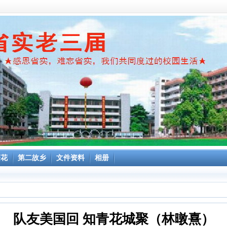
繁花
第二故乡
文件资料
相册
队友美国回 知青花城聚（林暾熹）