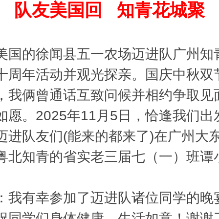
队友美国回 知青花城聚
国的徐闻县五一农场迈进队广州知
十周年活动并观光探亲。国庆中秋双
，我俩曾通话互致问候并相约争取见
愿。2025年11月5日，恰逢我们
迈进队友们(能来的都来了)在广州大
粤北知青的省实老三届七（一）班谭
我有幸参加了迈进队诸位同学的晚
祝同学们身体健康，生活如意！谢谢