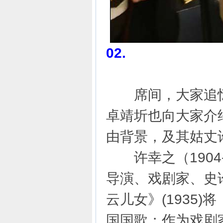
02.
席间，大家追忆
卓靖圻也向大家介
由背景，及其姑丈
许幸之（1904
导演、戏剧家、史
云儿女》(1935
国国歌；作为戏剧