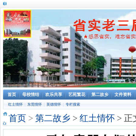
首页
母校情结
欢乐共享
艺苑繁花
第二故乡
文件资料
红土情怀
|
东莞情怀
|
英德情怀
|
专栏搜索
首页
>
第二故乡
>
红土情怀
> 正