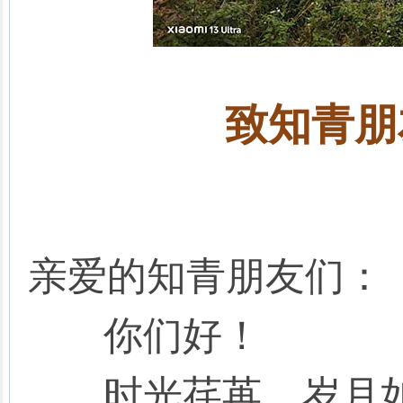
致知青朋
亲爱的知青朋友们：
你们好！
时光荏苒，岁月如