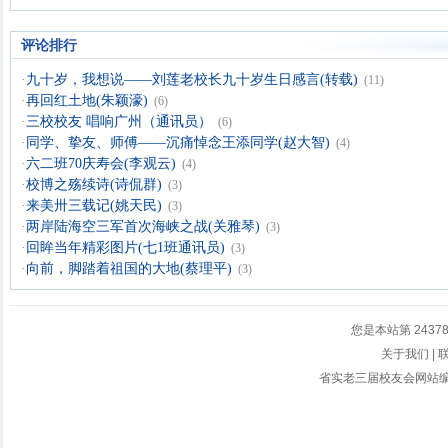
评论排行
·
九十岁，我想说——刘莲老校长九十岁生日感言(转载)
(11)
·
再回红土地(朱颖濠)
(6)
·
三校校友 唱响广州（通讯员）
(6)
·
同学、挚友、师傅——沉痛悼念王添同学(赵大智)
(4)
·
六二班70庆寿会(李观云)
(4)
·
校博之殇续诗(诗侃群)
(3)
·
来美卅三载记(姚天民)
(3)
·
两岸陆海空三军首次海峡之战(关雅琴)
(3)
·
回眸当年精彩图片(七1班通讯员)
(3)
·
向前，脚踏着祖国的大地(蔡理平)
(3)
您是本站第
2437
关于我们
|
省实老三届校友会网站编辑