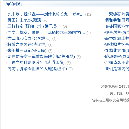
评论排行
·
九十岁，我想说——刘莲老校长九十岁生...
·
一双铮亮的男
(11)
·
再回红土地(朱颖濠)
·
我和共和国同
(6)
·
三校校友 唱响广州（通讯员）
·
金砖国家科学
(6)
·
同学、挚友、师傅——沉痛悼念王添同学(...
·
弹弓射鱼(陈
(4)
·
六二班70庆寿会(李观云)
·
高举红旗上井
(4)
·
校博之殇续诗(诗侃群)
·
银盐照片忆吾
(3)
·
来美卅三载记(姚天民)
·
穿越北京路(
(3)
·
两岸陆海空三军首次海峡之战(关雅琴)
·
陀城寻根(刘
(3)
·
回眸当年精彩图片(七1班通讯员)
·
沉痛悼念王光
(3)
·
向前，脚踏着祖国的大地(蔡理平)
·
我们是纽约
(3)
您是本站第
2435
关于我们
|
省实老三届校友会网站编辑