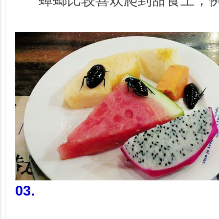
蟑螂比较喜欢爬到甜食上，例
03.