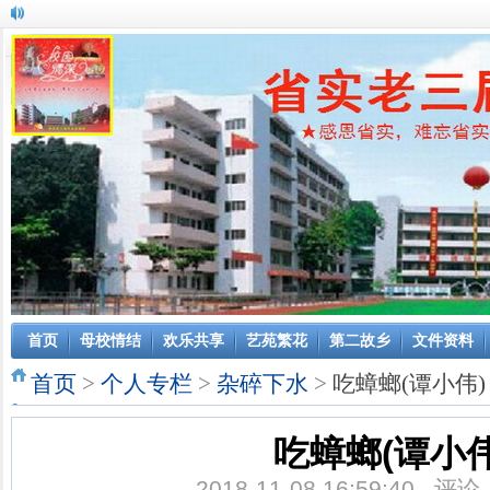
首页
母校情结
欢乐共享
艺苑繁花
第二故乡
文件资料
首页
>
个人专栏
>
杂碎下水
>
吃蟑螂(谭小伟)
吃蟑螂(谭小伟
2018-11-08 16:59:40 评论