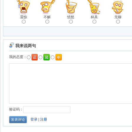
震惊
不解
愤怒
杯具
无聊