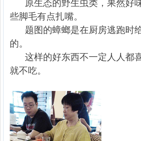
原生态的野生虫类，果然好味
些脚毛有点扎嘴。
题图的蟑螂是在厨房逃跑时给
的。
这样的好东西不一定人人都喜
就不吃。