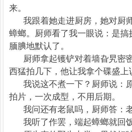
来。
我跟着她走进厨房，她对厨师
蟑螂。厨师看了我一眼说：是搞
腼腆地默认了。
厨师拿起镬铲对着墙旮旯密密
西猛拍几下，他让我拿个碟盛上
我说这不煮一下？厨师说：原
拍片，一次成型，不用后期。
我问还有老鼠吗，厨师答：老
我听了作罢，端起蟑螂就回