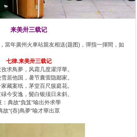
来美卅三载记
當年廣州火車站親友相送(题图)，彈指一揮間，如
七律.来美卅三载记
孜孜求鳥夢，风霜几度濯浮華。
映雪居他国，暑节囊萤隐鄙家。
千家藏案纸，茅堂百尺簇庭花。
忙碌今安逸，鬓白银须日未斜。
註：典故“負笈”喻出外求學
典故“(吞)鳥夢”喻才華出眾