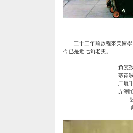
三十三年前啟程來美留學，
今已是近七旬老叟。
負笈
寒宵
广厦
弄潮