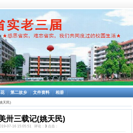
繁花
第二故乡
文件资料
相册
姚天民)
美卅三载记(姚天民)
019-07-16 15:05:51 评论：
3
点击：