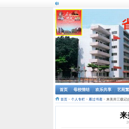
首页
母校情结
欢乐共享
艺苑
首页
>
个人专栏
>
雁过书斋
>
来美卅三载记(
来
2