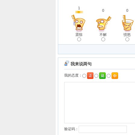
1
0
0
震惊
不解
愤怒