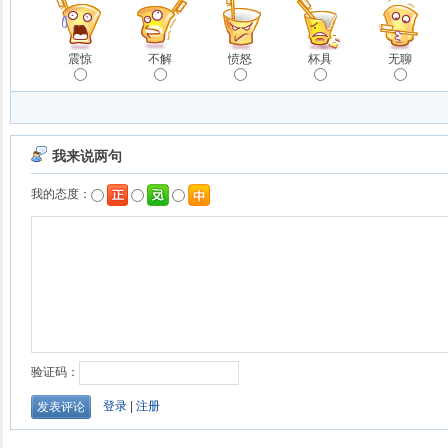
震惊
不解
愤怒
杯具
无聊