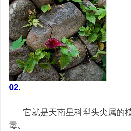
02
.
它就是天南星科犁头尖属的植
毒。