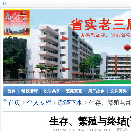
首页
母校情结
欢乐共享
艺苑繁花
第二故乡
文件资料
首页
>
个人专栏
>
杂碎下水
>
生存、繁殖与终
生存、繁殖与终结(
2018-11-15 10:08:04 评论