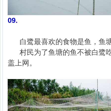
09
.
白鹭最喜欢的食物是鱼，鱼塘
村民为了鱼塘的鱼不被白鹭吃
盖上网。