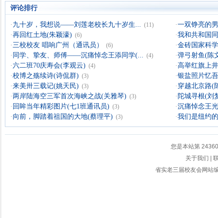
评论排行
·
九十岁，我想说——刘莲老校长九十岁生...
·
一双铮亮的男
(11)
·
再回红土地(朱颖濠)
·
我和共和国同
(6)
·
三校校友 唱响广州（通讯员）
·
金砖国家科学
(6)
·
同学、挚友、师傅——沉痛悼念王添同学(...
·
弹弓射鱼(陈
(4)
·
六二班70庆寿会(李观云)
·
高举红旗上井
(4)
·
校博之殇续诗(诗侃群)
·
银盐照片忆吾
(3)
·
来美卅三载记(姚天民)
·
穿越北京路(
(3)
·
两岸陆海空三军首次海峡之战(关雅琴)
·
陀城寻根(刘
(3)
·
回眸当年精彩图片(七1班通讯员)
·
沉痛悼念王光
(3)
·
向前，脚踏着祖国的大地(蔡理平)
·
我们是纽约
(3)
您是本站第
2436
关于我们
|
省实老三届校友会网站编辑