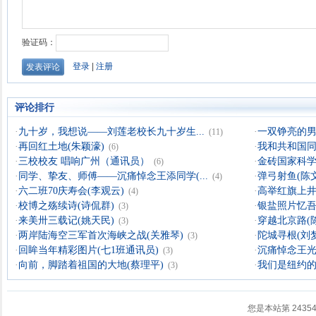
评论排行
·
九十岁，我想说——刘莲老校长九十岁生...
·
一双铮亮的男
(11)
·
再回红土地(朱颖濠)
·
我和共和国同
(6)
·
三校校友 唱响广州（通讯员）
·
金砖国家科学
(6)
·
同学、挚友、师傅——沉痛悼念王添同学(...
·
弹弓射鱼(陈
(4)
·
六二班70庆寿会(李观云)
·
高举红旗上井
(4)
·
校博之殇续诗(诗侃群)
·
银盐照片忆吾
(3)
·
来美卅三载记(姚天民)
·
穿越北京路(
(3)
·
两岸陆海空三军首次海峡之战(关雅琴)
·
陀城寻根(刘
(3)
·
回眸当年精彩图片(七1班通讯员)
·
沉痛悼念王光
(3)
·
向前，脚踏着祖国的大地(蔡理平)
·
我们是纽约
(3)
您是本站第
2435