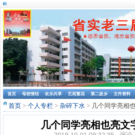
首页
母校情结
欢乐共享
艺苑繁花
第二故乡
文件资料
首页
>
个人专栏
>
杂碎下水
>
几个同学亮相也
几个同学亮相也亮文字
2019-10-01 09:32:35 评论