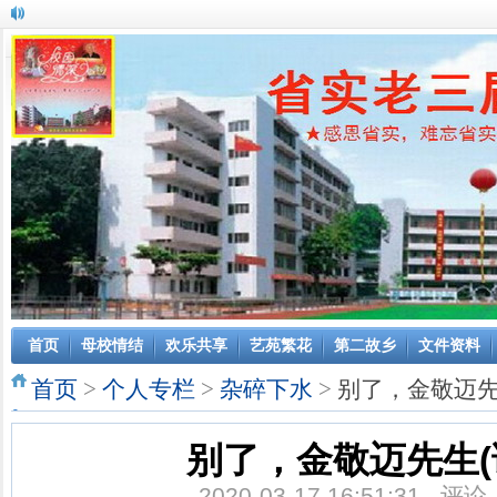
首页
母校情结
欢乐共享
艺苑繁花
第二故乡
文件资料
首页
>
个人专栏
>
杂碎下水
>
别了，金敬迈先
别了，金敬迈先生(
2020-03-17 16:51:31 评论