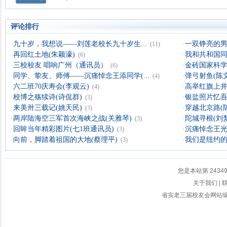
评论排行
·
九十岁，我想说——刘莲老校长九十岁生...
·
一双铮亮的男
(11)
·
再回红土地(朱颖濠)
·
我和共和国同
(6)
·
三校校友 唱响广州（通讯员）
·
金砖国家科学
(6)
·
同学、挚友、师傅——沉痛悼念王添同学(...
·
弹弓射鱼(陈
(4)
·
六二班70庆寿会(李观云)
·
高举红旗上井
(4)
·
校博之殇续诗(诗侃群)
·
银盐照片忆吾
(3)
·
来美卅三载记(姚天民)
·
穿越北京路(
(3)
·
两岸陆海空三军首次海峡之战(关雅琴)
·
陀城寻根(刘
(3)
·
回眸当年精彩图片(七1班通讯员)
·
沉痛悼念王光
(3)
·
向前，脚踏着祖国的大地(蔡理平)
·
我们是纽约
(3)
您是本站第
2434
关于我们
|
省实老三届校友会网站编辑