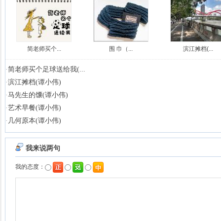
简老师买个...
围 巾（...
滨江摊档(...
·
简老师买个足球送给我(...
·
滨江摊档(谭小伟)
·
马先生的馕(谭小伟)
·
艺术早餐(谭小伟)
·
几何原本(谭小伟)