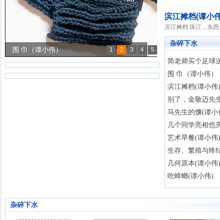
滨江摊档(谭小伟
滨江摊档 珠江，东西走
杂碎下水
围 巾（谭小伟）
1
2
3
4
5
·
简老师买个足球送给
滨江摊档(谭小伟)
·
围 巾（谭小伟）
别了，金敬迈先生(...
·
滨江摊档(谭小伟
马先生的馕(谭小伟)
·
别了，金敬迈先生
·
马先生的馕(谭小
·
几个同学亮相也亮文
·
艺术早餐(谭小伟
·
生存、繁殖与终结
·
几何原本(谭小伟
·
吃蟑螂(谭小伟)
杂碎下水