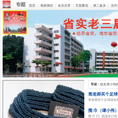
首页
|
母校情结
|
欢乐共享
|
艺苑繁花
|
第二故乡
|
文件
导读：
校友谭小伟
简老师买个足球
简老师买个足球送给我 
围 巾（谭小伟
围 巾 01. 我退休已有