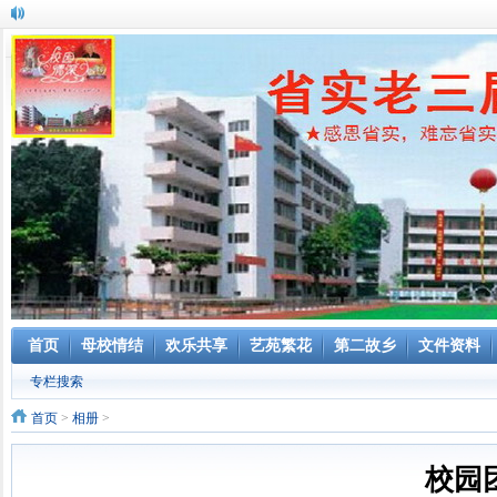
首页
母校情结
欢乐共享
艺苑繁花
第二故乡
文件资料
专栏搜索
首页
>
相册
>
校园