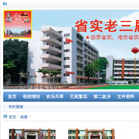
首页
母校情结
欢乐共享
艺苑繁花
第二故乡
文件资料
专栏搜索
首页
>
相册
>